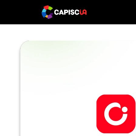
Video
Player