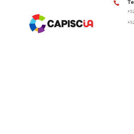
Te

+52
+52