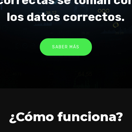
correctas se toman co
los datos correctos.
SABER MÁS
¿Cómo funciona?