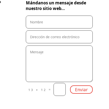
o
Mándanos un mensaje desde
nuestro sitio web…
Enviar
=
13 + 12