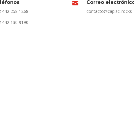
léfonos
Correo electrónic

 442 258 1268
contacto@capisci.rocks
 442 130 9190