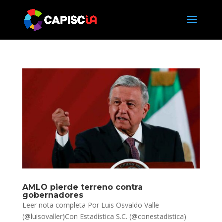
AMLO pierde terreno contra
gobernadores
Leer nota completa Por Luis Osvaldo Valle
(@luisovaller)Con Estadística S.C. (@conestadistica)